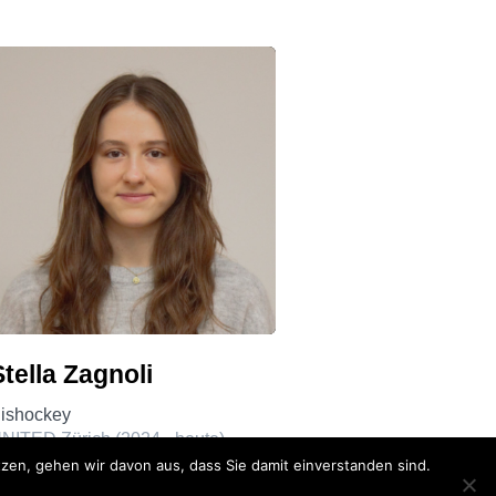
Stella Zagnoli
ishockey
NITED Zürich (2024 - heute)
en, gehen wir davon aus, dass Sie damit einverstanden sind.