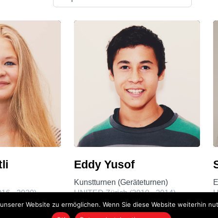
Wetli
Eddy Yusof
Kunstturnen (Geräteturnen)
E
16 - 2020)
UNITED Zürich (2010 - 2014)
U
nserer Website zu ermöglichen. Wenn Sie diese Website weiterhin nutz