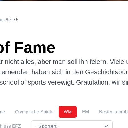
me
: Seite 5
 of Fame
ar nicht alles, aber man soll ihn feiern. Viel
ernenden haben sich in den Geschichtsbüc
hool of sports verewigt. Gratulation, wir si
me
Olympische Spiele
WM
EM
Bester Lehra
chluss EFZ