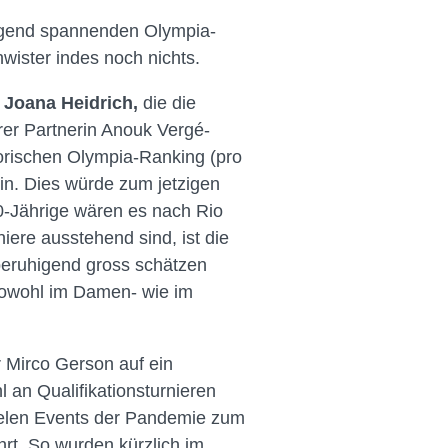
regend spannenden Olympia-
hwister indes noch nichts.
.
Joana Heidrich,
die die
rer Partnerin Anouk Vergé-
isorischen Olympia-Ranking (pro
n. Dies würde zum jetzigen
0-Jährige wären es nach Rio
ere ausstehend sind, ist die
 beruhigend gross schätzen
 Sowohl im Damen- wie im
 Mirco Gerson auf ein
l an Qualifikationsturnieren
 fielen Events der Pandemie zum
rt. So wurden kürzlich im