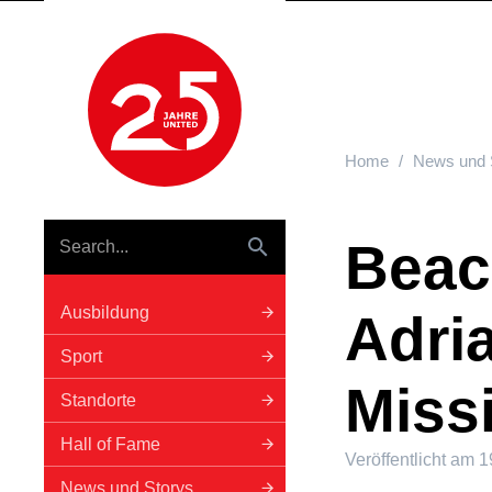
Hauptnavigation
Home
News und 
Beac
Ausbildung
Adria
Sport
Miss
Standorte
Hall of Fame
Veröffentlicht am
1
News und Storys