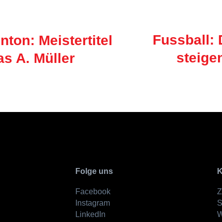
Fussball:
ton: Meistertitel
steige
as A. Müller
Folge uns
K
Facebook
Z
Instagram
S
LinkedIn
W