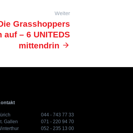
Weiter
 Die Grasshoppers
n auf – 6 UNITEDS
mittendrin
ontakt
ürich
044 - 743 77 33
t. Gallen
071 - 220 94 70
interthur
052 - 235 13 00