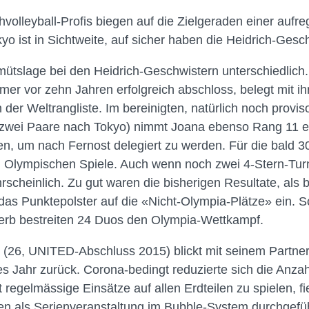
volleyball-Profis biegen auf die Zielgeraden einer auf
kyo ist in Sichtweite, auf sicher haben die Heidrich-Gesc
mütslage bei den Heidrich-Geschwistern unterschiedlich
 vor zehn Jahren erfolgreich abschloss, belegt mit ih
n der Weltrangliste. Im bereinigten, natürlich noch prov
 zwei Paare nach Tokyo) nimmt Joana ebenso Rang 11 ei
n, um nach Fernost delegiert zu werden. Für die bald 3
 Olympischen Spiele. Auch wenn noch zwei 4-Stern-Turni
hrscheinlich. Zu gut waren die bisherigen Resultate, als
das Punktepolster auf die «Nicht-Olympia-Plätze» ein.
rb bestreiten 24 Duos den Olympia-Wettkampf.
(26, UNITED-Abschluss 2015) blickt mit seinem Partner
es Jahr zurück. Corona-bedingt reduzierte sich die Anzah
tt regelmässige Einsätze auf allen Erdteilen zu spielen,
n als Serienveranstaltung im Bubble-System durchgefüh