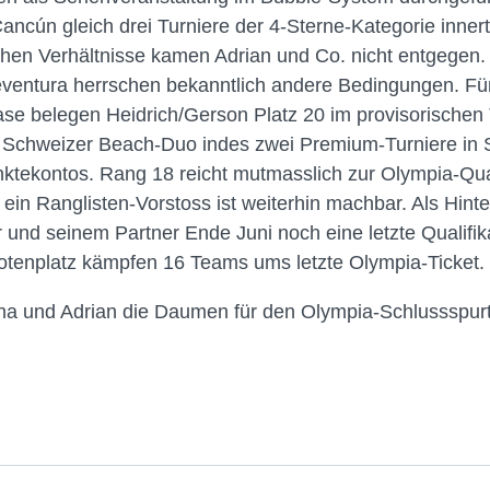
ncún gleich drei Turniere der 4-Sterne-Kategorie innert
chen Verhältnisse kamen Adrian und Co. nicht entgegen. A
eventura herrschen bekanntlich andere Bedingungen. F
ase belegen Heidrich/Gerson Platz 20 im provisorischen
 Schweizer Beach-Duo indes zwei Premium-Turniere in 
tekontos. Rang 18 reicht mutmasslich zur Olympia-Qual
 ein Ranglisten-Vorstoss ist weiterhin machbar. Als Hinte
r und seinem Partner Ende Juni noch eine letzte Qualifika
otenplatz kämpfen 16 Teams ums letzte Olympia-Ticket.
na und Adrian die Daumen für den Olympia-Schlussspurt