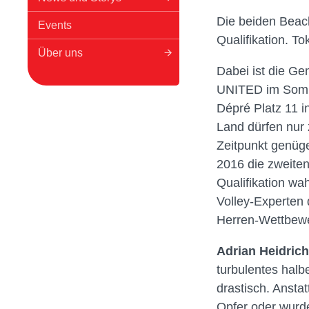
Die beiden Beach
Events
Qualifikation. To
Über uns
Dabei ist die Ge
UNITED im Sommer
Dépré Platz 11 i
Land dürfen nur
Zeitpunkt genüge
2016 die zweiten
Qualifikation wa
Volley-Experten 
Herren-Wettbewe
Adrian Heidrich
turbulentes halb
drastisch. Ansta
Opfer oder wurde