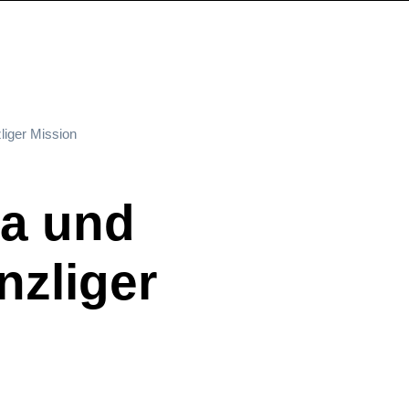
liger Mission
na und
nzliger