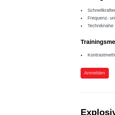
Schnellkrafte
Frequenz- und
Techniknahe 
Trainingsm
Kontrastmetho
Anmelden
Explosiv