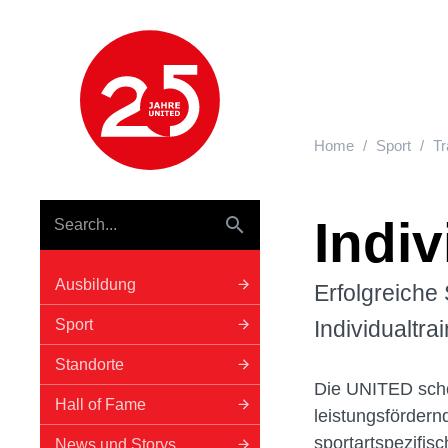
Hauptnavigation
Home
Sport
Tr
Indiv
Ausbildung
Erfolgreiche
Sport
Individualtr
Standorte
Die UNITED school
Hall of Fame
leistungsfördern
sportartspezifisc
News und Storys