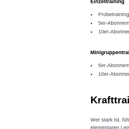
Einzeltraining
Probetrainin
5er-Abonnem
10er-Abonne
Minigruppentrai
5er-Abonnem
10er-Abonne
Krafttra
Wer stark ist, fu
elementaren Leis