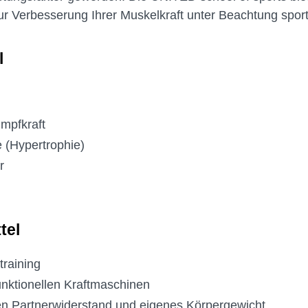
ur Verbesserung Ihrer Muskelkraft unter Beachtung sport
l
mpfkraft
(Hypertrophie)
r
tel
training
unktionellen Kraftmaschinen
en Partnerwiderstand und eigenes Körpergewicht