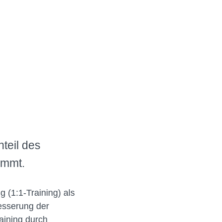
teil des
immt.
g (1:1-Training) als
esserung der
raining durch