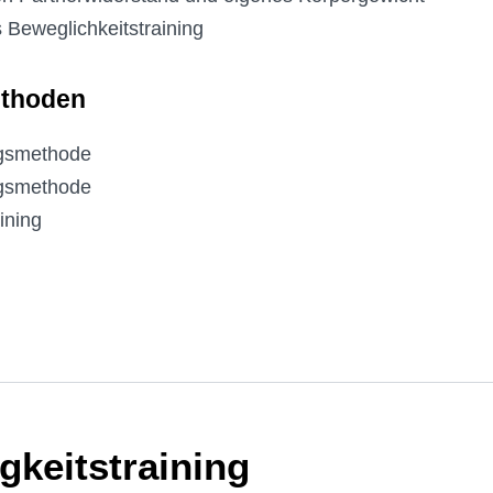
 Beweglichkeitstraining
ethoden
ngsmethode
gsmethode
ining
gkeitstraining