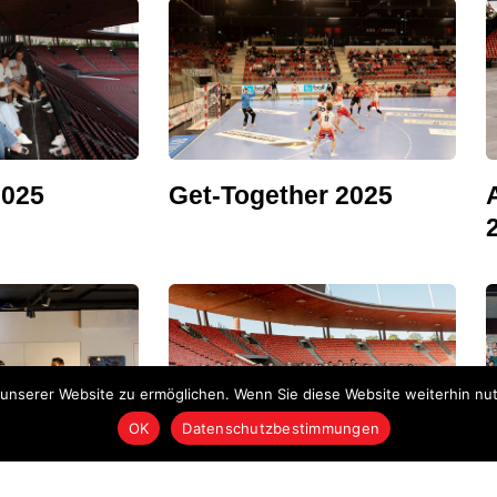
025
Get-Together 2025
nserer Website zu ermöglichen. Wenn Sie diese Website weiterhin nutz
OK
Datenschutzbestimmungen
r 2023
Abschlussfeier Zürich