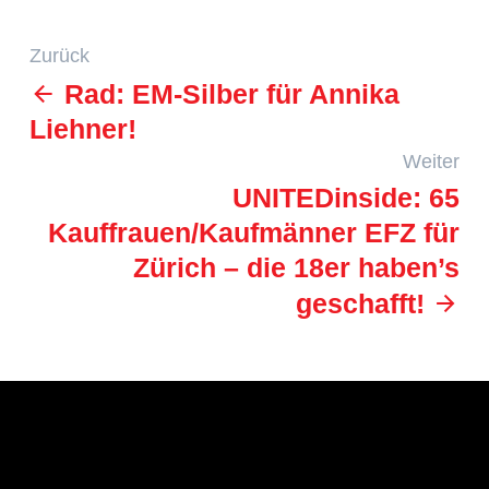
Zurück
Rad: EM-Silber für Annika
Liehner!
Weiter
UNITEDinside: 65
Kauffrauen/Kaufmänner EFZ für
Zürich – die 18er haben’s
geschafft!