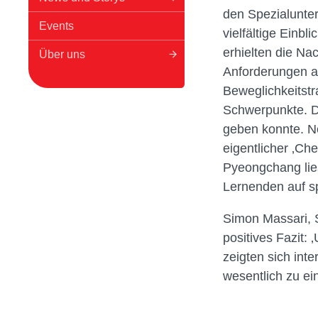
den Spezialunter
Events
vielfältige Einb
erhielten die Na
Über uns
Anforderungen an
Beweglichkeitstr
Schwerpunkte. D
geben konnte. No
eigentlicher ‚Ch
Pyeongchang lies
Lernenden auf s
Simon Massari, S
positives Fazit:
zeigten sich int
wesentlich zu e