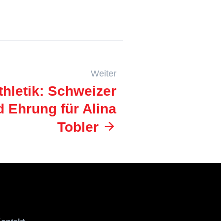
Weiter
thletik: Schweizer
 Ehrung für Alina
Tobler