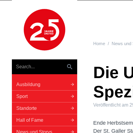
Hauptnavigation
Home
News und 
Die 
Ausbildung
Spezi
Sport
Veröffentlicht am
2
Standorte
Hall of Fame
Ende Herbstseme
Der St. Galler S
News und Storys