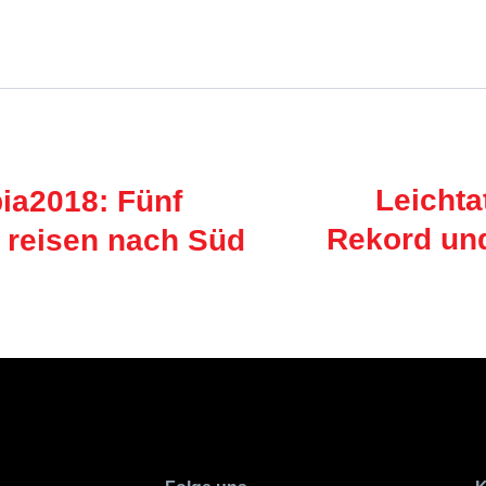
Leichta
a2018: Fünf
Rekord und
reisen nach Süd