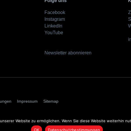
Folge uns
K
Facebook
Z
Instagram
S
LinkedIn
W
YouTube
i
Newsletter abonnieren
AGBs
mungen
Impressum
Sitemap
nserer Website zu ermöglichen. Wenn Sie diese Website weiterhin nutz
OK
Datenschutzbestimmungen