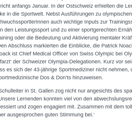
richt anfangs Januar. In der Ostschweiz erhielten die 
licke in die Sportwelt. Nebst Ausführungen zu olympische
chwuchssportlerInnen auch wichtige Inputs zur Trainings
 den Leistungssport und zu einer sportgerechten Ernähr
aining oder die Bedeutung und Aktivierung mentaler Kräft
en Abschluss markierten die Einblicke, die Patrick No
ack ist Chief Medical Officer von Swiss Olympic bei O
efarzt‘ der Schweizer Olympia-Delegationen. Kurz vor se
s es sich der 43-jährige Sportmediziner nicht nehmen, 
portmedizinische Dos & Don’ts hinzuweisen.
chulleiter in St. Gallen zog nicht nur angesichts des 
 ‚Unsere Lernenden konnten viel von den abwechslungsre
eressiert und zogen engagiert mit. Zusammen mit dem to
iner ausgesprochen guten Stimmung bei.‘