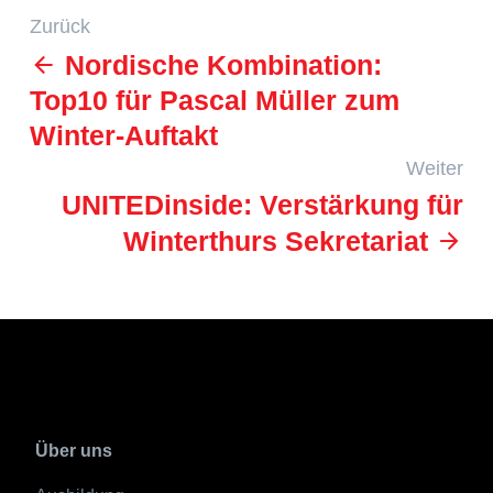
Zurück
Nordische Kombination:
Top10 für Pascal Müller zum
Winter-Auftakt
Weiter
UNITEDinside: Verstärkung für
Winterthurs Sekretariat
Über uns