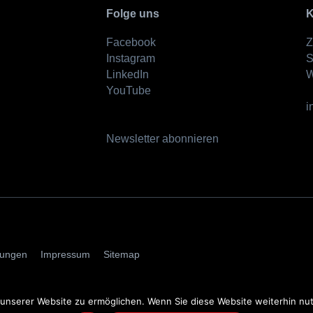
Folge uns
K
Facebook
Z
Instagram
S
LinkedIn
W
YouTube
i
Newsletter abonnieren
AGBs
mungen
Impressum
Sitemap
nserer Website zu ermöglichen. Wenn Sie diese Website weiterhin nutz