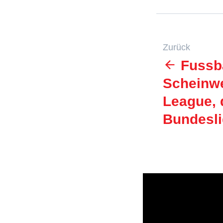
Zurück
Fussba
Scheinwe
League, 
Bundesl