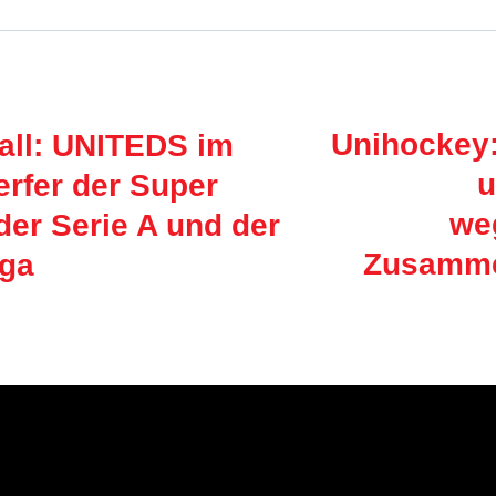
Unihockey
ll: UNITEDS im
u
rfer der Super
we
der Serie A und der
Zusamme
iga