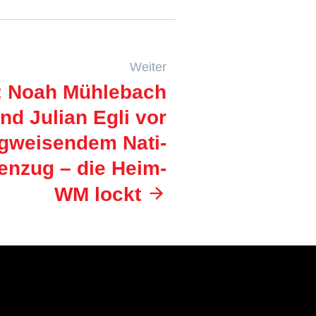
Weiter
: Noah Mühlebach
nd Julian Egli vor
gweisendem Nati-
nzug – die Heim-
WM lockt