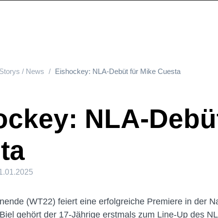
Storys / News
Eishockey: NLA-Debüt für Mike Cuesta
ockey: NLA-Debüt
ta
1.01.2025
nde (WT22) feiert eine erfolgreiche Premiere in der N
iel gehört der 17-Jährige erstmals zum Line-Up des N