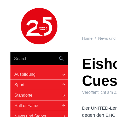
Hauptnavigation
Home
News und 
Eish
Ausbildung
Cues
Sport
Veröffentlicht am
2
Standorte
Hall of Fame
Der UNITED-Lerne
gegen den EHC B
News und Storys