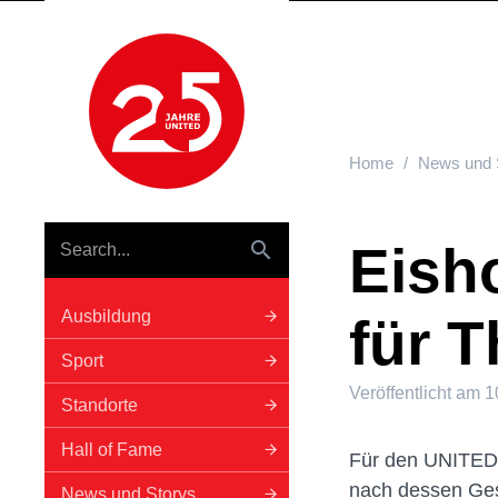
Hauptnavigation
Home
News und 
Eish
Ausbildung
für T
Sport
Veröffentlicht am
1
Standorte
Hall of Fame
Für den UNITED-
nach dessen Gesc
News und Storys