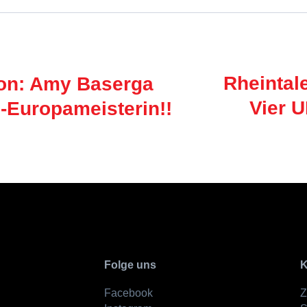
Rheintal
on: Amy Baserga
Vier 
e-Europameisterin!!
Folge uns
K
Facebook
Z