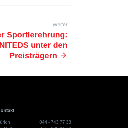
Weiter
er Sportlerehrung:
UNITEDS unter den
Preisträgern
ontakt
ürich
044 - 743 77 33