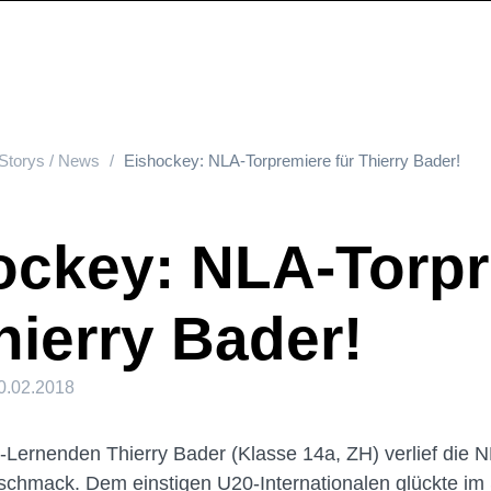
Storys / News
Eishockey: NLA-Torpremiere für Thierry Bader!
ockey: NLA-Torp
hierry Bader!
0.02.2018
Lernenden Thierry Bader (Klasse 14a, ZH) verlief die 
hmack. Dem einstigen U20-Internationalen glückte im S