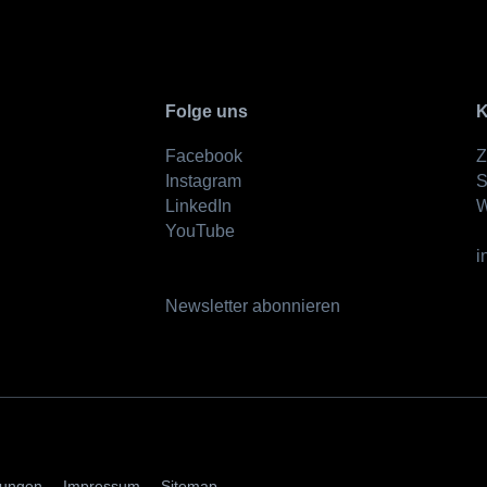
Folge uns
K
Facebook
Z
Instagram
S
LinkedIn
W
YouTube
i
Newsletter abonnieren
AGBs
mungen
Impressum
Sitemap