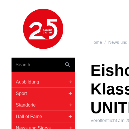
Hauptnavigation
Home
News und 
Eish
Ausbildung
Klas
Sport
UNI
Standorte
Hall of Fame
Veröffentlicht am
2
News und Storys