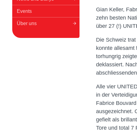
Gian Keller, Fab
Events
zehn besten Nati
Über uns
über 27 (!) UNI
Die Schweiz trat
konnte allesamt 
torhungrig zeigt
deklassiert. Nac
abschliessenden 
Alle vier UNITED
in der Verteidigu
Fabrice Bouvard 
ausgezeichnet. 
gefielt als brill
Tore und total 7