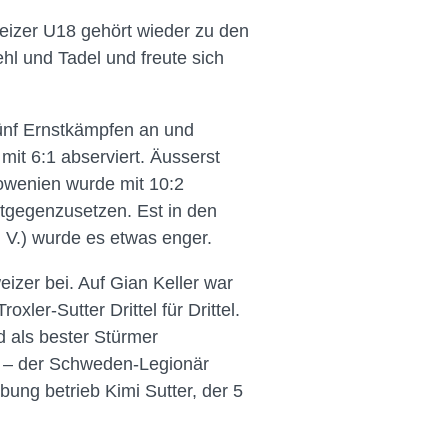
weizer U18 gehört wieder zu den
l und Tadel und freute sich
fünf Ernstkämpfen an und
mit 6:1 abserviert. Äusserst
lowenien wurde mit 10:2
ntgegenzusetzen. Est in den
 V.) wurde es etwas enger.
izer bei. Auf Gian Keller war
xler-Sutter Drittel für Drittel.
d als bester Stürmer
s – der Schweden-Legionär
rbung betrieb Kimi Sutter, der 5