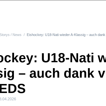
Storys / News
Eishockey: U18-Nati wieder A-Klassig – auch dan
ockey: U18-Nati w
sig – auch dank v
TEDS
8.04.2026