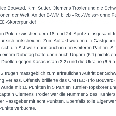
rice Bouvard, Kimi Sutter, Clemens Troxler und die Sch
onen der Welt. An der B-WM blieb «Rot-Weiss» ohne Feh
TED-Skorerpunkte!
 in Polen zwischen dem 18. und 24. April zu insgesamt 
für sich entscheiden. Zum Auftakt wurden die Gastgeber 
e sich die Schweiz dann auch in den weiteren Partien. S
h einem Ruhetag hatte dann auch Ungarn (5:1) nichts e
Duellen gegen Kasachstan (3:2) und die Ukraine (6:5 n.
S trugen massgeblich zum erfreulichen Auftritt der Schwe
ng Verlass. Offensiv brillierte das UNITED-Trio Bouvard-Tro
wurde mit 10 Punkten in 5 Partien Turnier-Topskorer un
Captain Clemens Troxler war die Nummer 2 des Turnier
anter Passgeber mit acht Punkten. Ebenfalls tolle Eigenwe
 Punkte verbuchte.