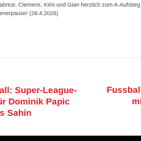
Fabrice, Clemens, Kimi und Gian herzlich zum A-Aufstie
merpause! (28.4.2026)
Fussbal
ll: Super-League-
mi
ür Dominik Papic
s Sahin