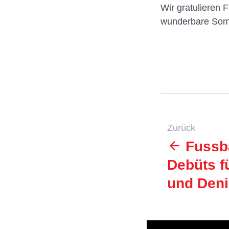
Wir gratulieren 
wunderbare Som
Zurück
Fussba
Debüts f
und Deni