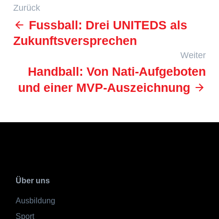
Zurück
Fussball: Drei UNITEDS als
Zukunftsversprechen
Weiter
Handball: Von Nati-Aufgeboten
und einer MVP-Auszeichnung
Über uns
Ausbildung
Sport