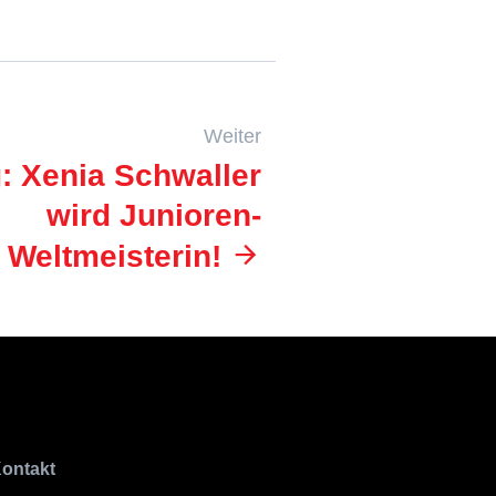
Weiter
g: Xenia Schwaller
wird Junioren-
Weltmeisterin!
ontakt