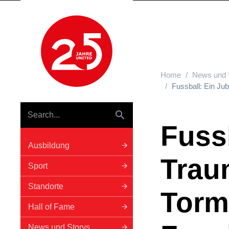
Hauptnavigation
Home
News und 
Fussball: Ein Jub
Fussb
Ausbildung
Trau
Sport
Standorte
Torm
Hall of Fame
News und Storys