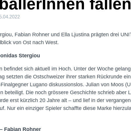
allerInnen fallen
5.04.2022
rgiou, Fabian Rohner und Ella Ljustina prägten drei UNI
blick von Ost nach West.
eonidas Stergiou
n befindet sich aktuell im Hoch. Unter der Woche gelang 
g setzten die Ostschweizer ihrer starken Rückrunde ein
inalgegner Lugano diskussionslos. Julian von Moos (
n beteiligt. Die noch grössere Geschichte schrieb aber 
urde erst kürzlich 20 Jahre alt – und lief in der vergan
uf. Nur ein einziger Spieler schaffte diese Marke hierz
 – Fabian Rohner