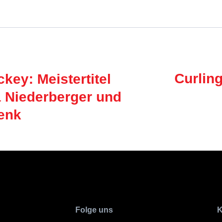
Curlin
key: Meistertitel
a Niederberger und
enk
Folge uns
K