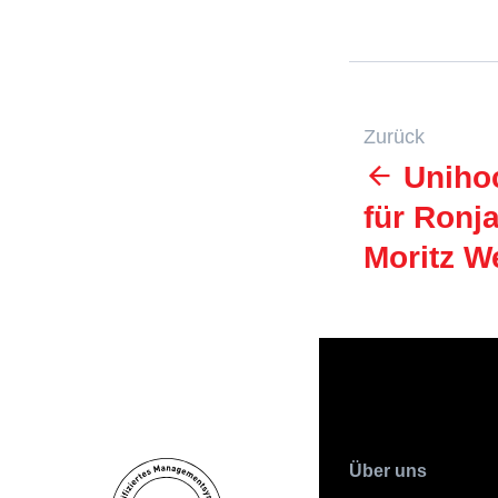
Zurück
Unihoc
für Ronj
Moritz W
Über uns