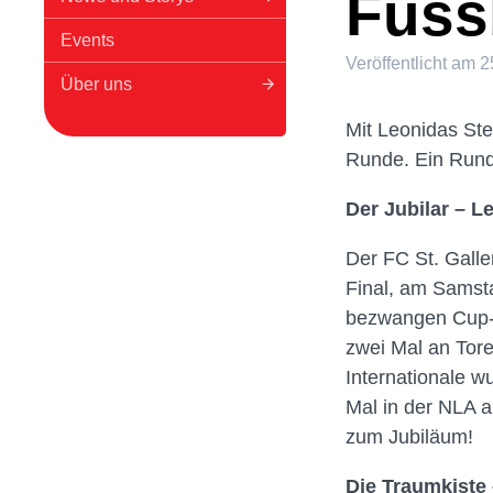
Fussb
Events
Veröffentlicht am
2
Über uns
Mit Leonidas Ste
Runde. Ein Rund
Der Jubilar – L
Der FC St. Galle
Final, am Samsta
bezwangen Cup-F
zwei Mal an Tore
Internationale w
Mal in der NLA a
zum Jubiläum!
Die Traumkiste