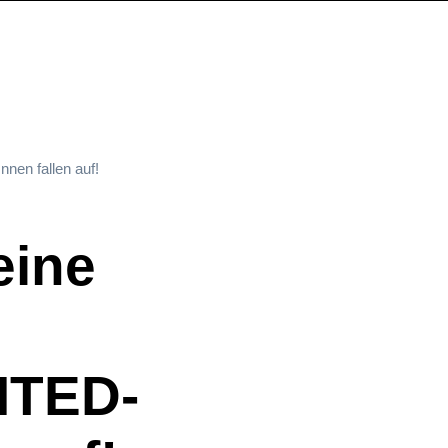
nen fallen auf!
eine
ITED-