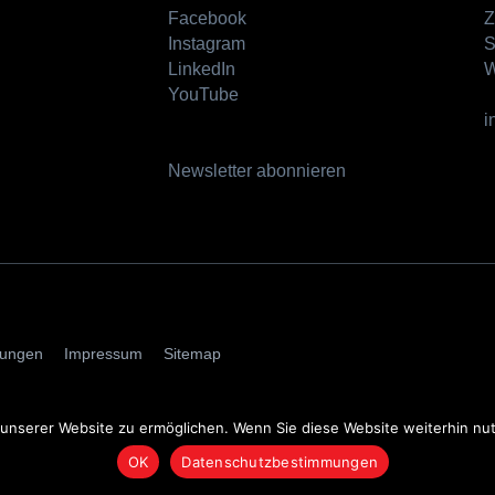
Facebook
Z
Instagram
S
LinkedIn
W
YouTube
i
Newsletter abonnieren
AGBs
mungen
Impressum
Sitemap
nserer Website zu ermöglichen. Wenn Sie diese Website weiterhin nutz
OK
Datenschutzbestimmungen