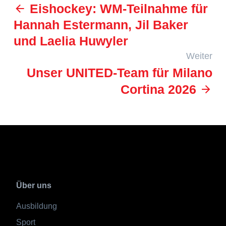
Eishockey: WM-Teilnahme für
Hannah Estermann, Jil Baker
und Laelia Huwyler
Weiter
Unser UNITED-Team für Milano
Cortina 2026
Über uns
Ausbildung
Sport