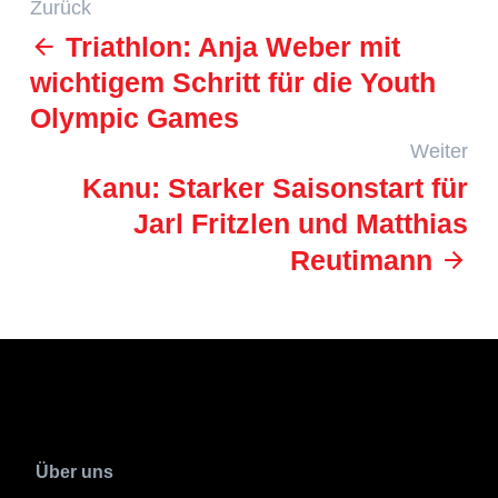
Zurück
Triathlon: Anja Weber mit
wichtigem Schritt für die Youth
Olympic Games
Weiter
Kanu: Starker Saisonstart für
Jarl Fritzlen und Matthias
Reutimann
Über uns