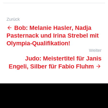
Zurück
Bob: Melanie Hasler, Nadja
Pasternack und Irina Strebel mit
Olympia-Qualifikation!
Weiter
Judo: Meistertitel für Janis
Engeli, Silber für Fabio Fluhm