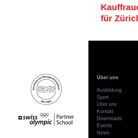
Kauffra
für Züric
Über uns
Ausbildung
Sport
Über uns
Kontakt
Downloads
Events
News