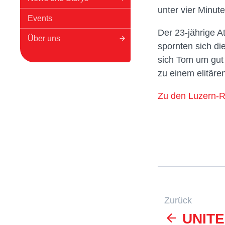
unter vier Minute
Events
Der 23-jährige A
Über uns
spornten sich di
sich Tom um gut
zu einem elitäre
Zu den Luzern-R
Zurück
UNITED