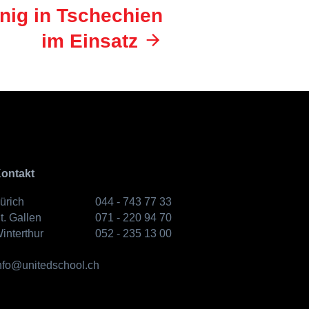
nig in Tschechien
im Einsatz
ontakt
ürich
044 - 743 77 33
t. Gallen
071 - 220 94 70
interthur
052 - 235 13 00
nfo@unitedschool.ch