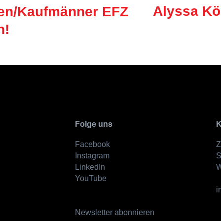
Alyssa Kö
uen/Kaufmänner EFZ
h!
Folge uns
K
Facebook
Z
Instagram
S
LinkedIn
W
YouTube
i
Newsletter abonnieren