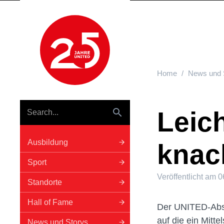
Hauptnavigation
Home
News und 
Leich
Ausbildung
knac
Sport
Veröffentlicht am
0
Standorte
Hall of Fame
Der UNITED-Absol
auf die ein Mitte
News und Storys