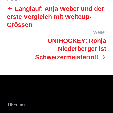
Langlauf: Anja Weber und der
erste Vergleich mit Weltcup-
Grössen
Weiter
UNIHOCKEY: Ronja
Niederberger ist
Schweizermeisterin!!
Über uns