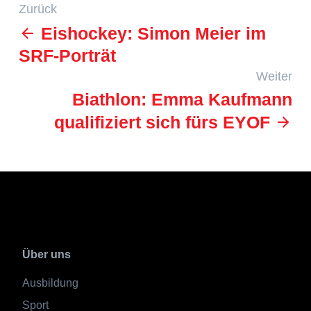
Zurück
Eishockey: Simon Meier im
SRF-Porträt
Weiter
Biathlon: Emma Kaufmann
qualifiziert sich fürs EYOF
Über uns
Ausbildung
Sport