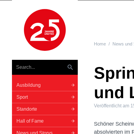
Hauptnavigation
Home
News und 
Spri
Ausbildung
und 
Sport
Veröffentlicht am
1
Standorte
Hall of Fame
Schöner Scheinwe
absolvierten im
News und Storys