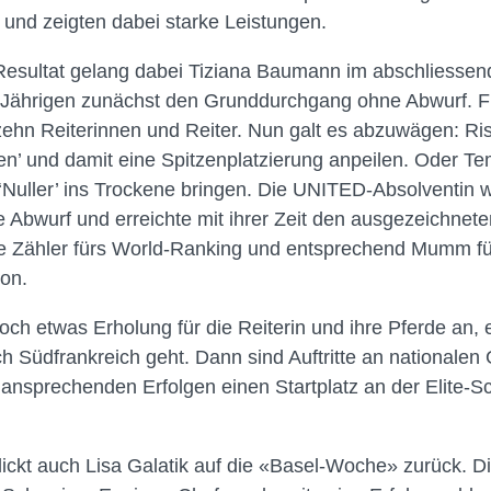
und zeigten dabei starke Leistungen.
 Resultat gelang dabei Tiziana Baumann im abschliessen
-Jährigen zunächst den Grunddurchgang ohne Abwurf. Für
zehn Reiterinnen und Reiter. Nun galt es abzuwägen: R
n’ und damit eine Spitzenplatzierung anpeilen. Oder T
Nuller’ ins Trockene bringen. Die UNITED-Absolventin w
e Abwurf und erreichte mit ihrer Zeit den ausgezeichnet
ige Zähler fürs World-Ranking und entsprechend Mumm für 
on.
noch etwas Erholung für die Reiterin und ihre Pferde an,
 Südfrankreich geht. Dann sind Auftritte an nationalen G
i ansprechenden Erfolgen einen Startplatz an der Elite-
lickt auch Lisa Galatik auf die «Basel-Woche» zurück. D