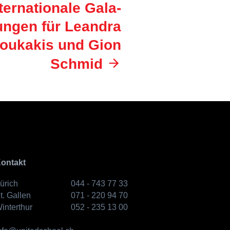
ternationale Gala-
ungen für Leandra
oukakis und Gion
Schmid
ontakt
ürich
044 - 743 77 33
t. Gallen
071 - 220 94 70
interthur
052 - 235 13 00