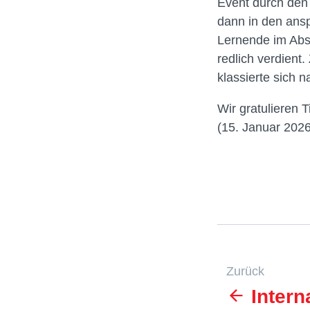
Event durch den 
dann in den ans
Lernende im Absc
redlich verdien
klassierte sich n
Wir gratulieren T
(15. Januar 2026
Zurück
Intern