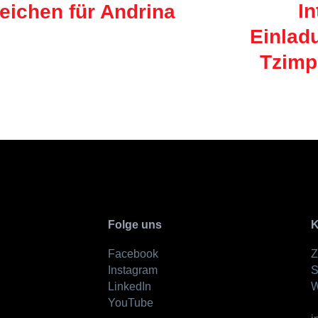
In
eichen für Andrina
Einlad
Tzimp
Folge uns
K
Facebook
Z
Instagram
S
LinkedIn
W
YouTube