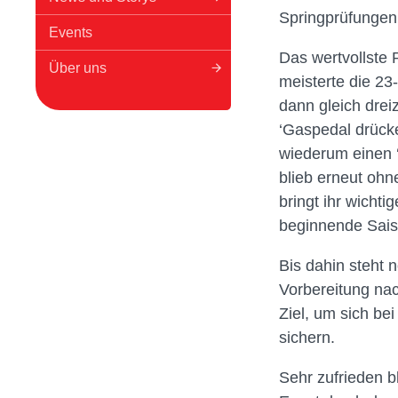
Springprüfungen 
Events
Das wertvollste
Über uns
meisterte die 23
dann gleich drei
‘Gaspedal drücke
wiederum einen ‘
blieb erneut ohn
bringt ihr wicht
beginnende Sais
Bis dahin steht 
Vorbereitung nach
Ziel, um sich be
sichern.
Sehr zufrieden b