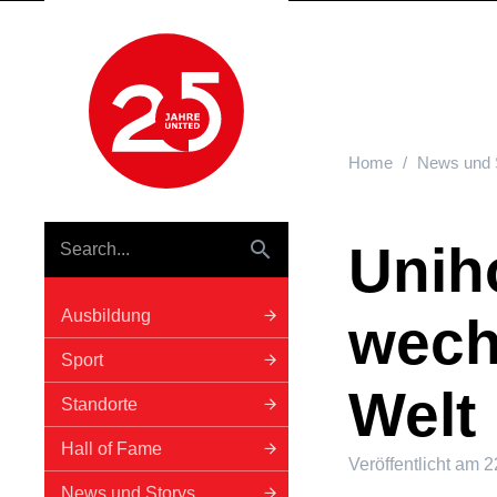
Hauptnavigation
Home
News und 
Unih
Ausbildung
wechs
Sport
Welt
Standorte
Hall of Fame
Veröffentlicht am
2
News und Storys