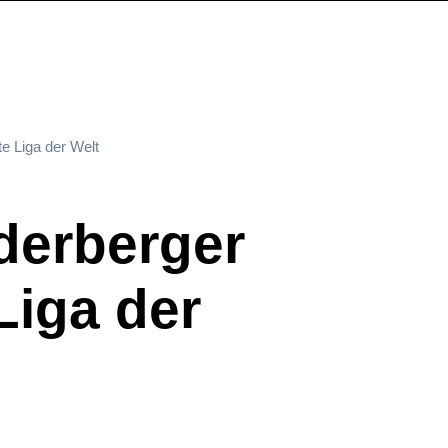
e Liga der Welt
derberger
Liga der