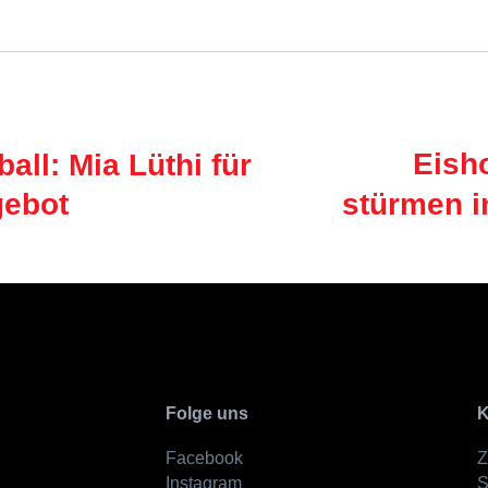
Eish
all: Mia Lüthi für
gebot
stürmen i
Folge uns
K
Facebook
Z
Instagram
S