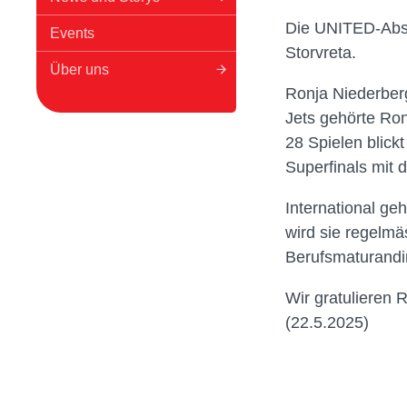
Die UNITED-Absol
Events
Storvreta.
Über uns
Ronja Niederber
Jets gehörte Ro
28 Spielen blickt
Superfinals mit 
International g
wird sie regelmä
Berufsmaturandin
Wir gratulieren 
(22.5.2025)