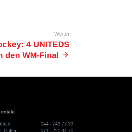
Weiter
ockey: 4 UNITEDS
n den WM-Final
ontakt
ürich
044 - 743 77 33
t. Gallen
071 - 220 94 70