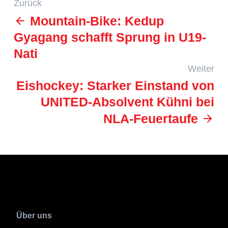
Zurück
Mountain-Bike: Kedup
Gyagang schafft Sprung in U19-
Nati
Weiter
Eishockey: Starker Einstand von
UNITED-Absolvent Kühni bei
NLA-Feuertaufe
Über uns