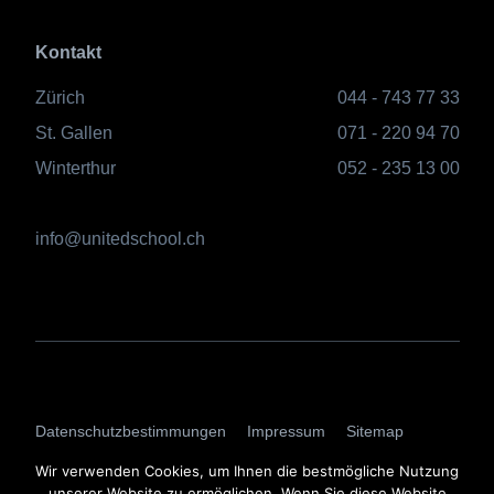
Kontakt
Zürich
044 - 743 77 33
St. Gallen
071 - 220 94 70
Winterthur
052 - 235 13 00
info@unitedschool.ch
AGBs
Datenschutzbestimmungen
Impressum
Sitemap
Login
Wir verwenden Cookies, um Ihnen die bestmögliche Nutzung
unserer Website zu ermöglichen. Wenn Sie diese Website