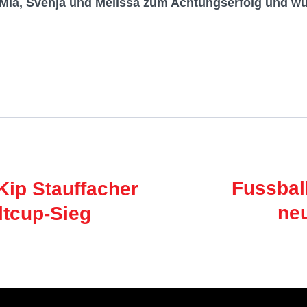
 Mia, Svenja und Melissa zum Achtungserfolg und wü
Fussbal
ip Stauffacher
ne
ltcup-Sieg