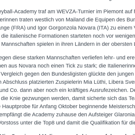
leyball-Academy traf am WEVZA-Turnier im Piemont auf 
rinnen traten westlich von Mailand die Equipen des Bun
range (FRA) und Igor Gorgonzola Novara (ITA) zu einem V
 die italienische Formationen starteten noch vor wenig
i Mannschaften spielen in ihren Ländern in der obersten 
egen diese starken Mannschaften verliefen lehr- und ere
n aus Novara noch einen Tick zu stark; die Italienerinne
 Vergleich gegen den Bundesligisten glückte den jungen
Abschluss platzierten Zuspielerin Mia Lüthi, Libera Sve
und Co. dann aber noch ein kräftiges Ausrufezeichen. De
n die Knie gezwungen werden, damit sicherte sich das Te
 Hauptprobe für Anfang Oktober beginnende Meisterscha
 empfängt die Academy zuhause den Aufsteiger Glaronia
 Vorstoss unter die Top8 und damit die Qualifikation für di