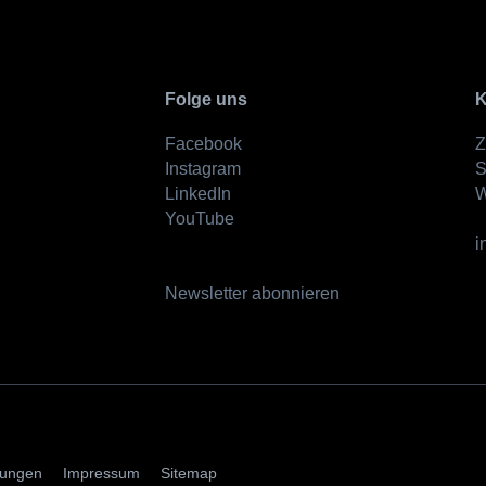
Folge uns
K
Facebook
Z
Instagram
S
LinkedIn
W
YouTube
i
Newsletter abonnieren
AGBs
mungen
Impressum
Sitemap