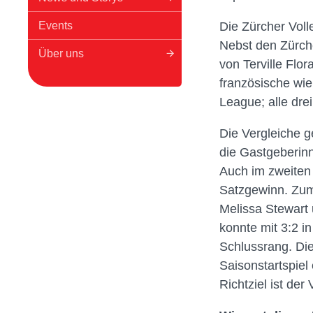
Events
Die Zürcher Vol
Nebst den Zürche
Über uns
von Terville Flo
französische wie
League; alle dre
Die Vergleiche g
die Gastgeberinne
Auch im zweiten
Satzgewinn. Zum 
Melissa Stewart 
konnte mit 3:2 i
Schlussrang. Die
Saisonstartspiel
Richtziel ist der