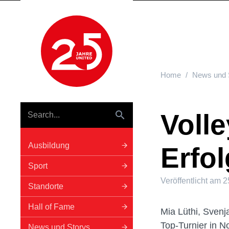
Hauptnavigation
Home
News und 
Volle
Ausbildung
Erfol
Sport
Veröffentlicht am
2
Standorte
Hall of Fame
Mia Lüthi, Sven
Top-Turnier in N
News und Storys