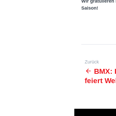
Wir gratulieren
Saison!
Zurück
BMX: K
feiert We