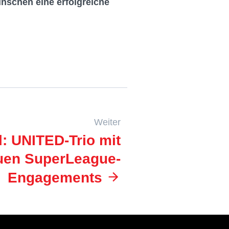
nschen eine erfolgreiche
Weiter
l: UNITED-Trio mit
uen SuperLeague-
Engagements