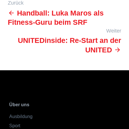
Zurück
Handball: Luka Maros als
Fitness-Guru beim SRF
Weiter
UNITEDinside: Re-Start an der
UNITED
Über uns
Ausbildung
Sport