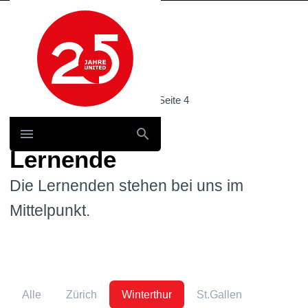
Hauptnavigation
Home
Standorte
Lernende
: Seite 4
Lernende
Die Lernenden stehen bei uns im
Mittelpunkt.
Alle
Zürich
Winterthur
St.Gallen