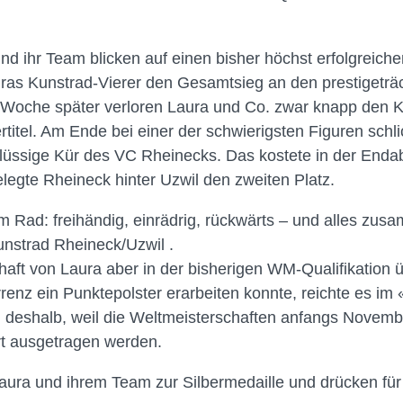
und ihr Team blicken auf einen bisher höchst erfolgreich
uras Kunstrad-Vierer den Gesamtsieg an den prestigeträ
e Woche später verloren Laura und Co. zwar knapp den
titel. Am Ende bei einer der schwierigsten Figuren schlic
flüssige Kür des VC Rheinecks. Das kostete in der End
legte Rheineck hinter Uzwil den zweiten Platz.
m Rad: freihändig, einrädrig, rückwärts – und alles zus
Kunstrad Rheineck/Uzwil .
aft von Laura aber in der bisherigen WM-Qualifikation 
renz ein Punktepolster erarbeiten konnte, reichte es i
deshalb, weil die Weltmeisterschaften anfangs Novembe
rt ausgetragen werden.
Laura und ihrem Team zur Silbermedaille und drücken f