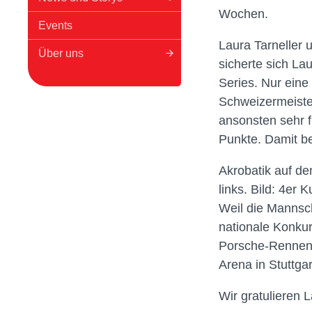
Wochen.
Events
Laura Tarneller 
Über uns
sicherte sich La
Series. Nur ein
Schweizermeister
ansonsten sehr 
Punkte. Damit be
Akrobatik auf de
links. Bild: 4er 
Weil die Mannsch
nationale Konkur
Porsche-Rennen 
Arena in Stuttga
Wir gratulieren 