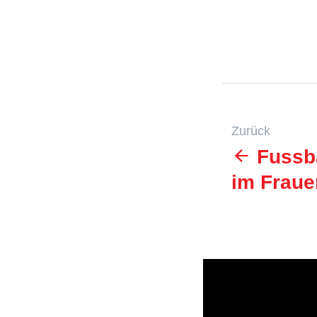
Zurück
Fussba
im Frau