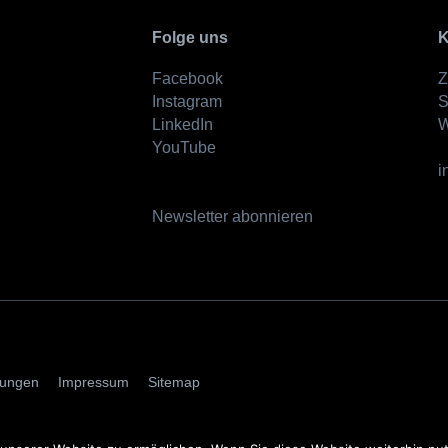
Folge uns
K
Facebook
Z
Instagram
S
LinkedIn
W
YouTube
i
Newsletter abonnieren
AGBs
mungen
Impressum
Sitemap