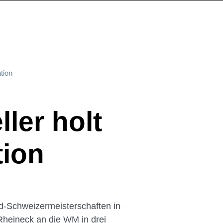
tion
ler holt
tion
ad-Schweizermeisterschaften in
Rheineck an die WM in drei