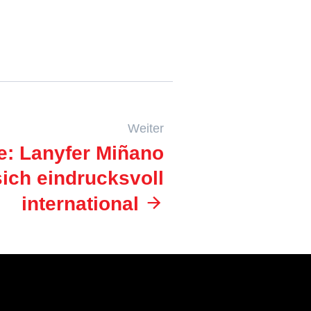
Weiter
e: Lanyfer Miñano
 sich eindrucksvoll
international