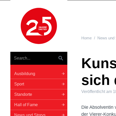
Hauptnavigation
Home
News und 
Kunst
Ausbildung
sich 
Sport
Veröffentlicht am
1
Standorte
Hall of Fame
Die Absolventin 
der Vierer-Konku
News und Storys